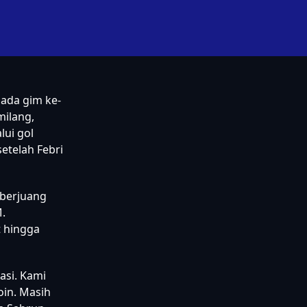
ada gim ke-
milang,
lui gol
etelah Febri
 berjuang
.
 hingga
asi. Kami
oin. Masih