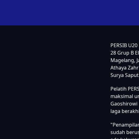
PERSIB U20 
28 Grup B E
Magelang, J
Athaya Zahr
Surya Saput
Pelatih PER
maksimal un
Gaoshirowi
laga berakhi
"Penampilan
sudah berus