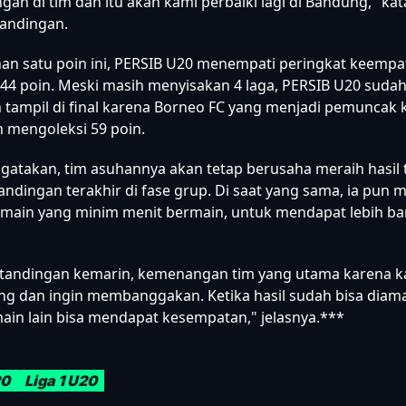
gan di tim dan itu akan kami perbaiki lagi di Bandung," ka
tandingan.
an satu poin ini, PERSIB U20 menempati peringkat keemp
44 poin. Meski masih menyisakan 4 laga, PERSIB U20 suda
tampil di final karena Borneo FC yang menjadi pemuncak
ah mengoleksi 59 poin.
atakan, tim asuhannya akan tetap berusaha meraih hasil 
andingan terakhir di fase grup. Di saat yang sama, ia pun
main yang minim menit bermain, untuk mendapat lebih ba
rtandingan kemarin, kemenangan tim yang utama karena k
g dan ingin membanggakan. Ketika hasil sudah bisa diam
in lain bisa mendapat kesempatan," jelasnya.***
20
Liga 1 U20