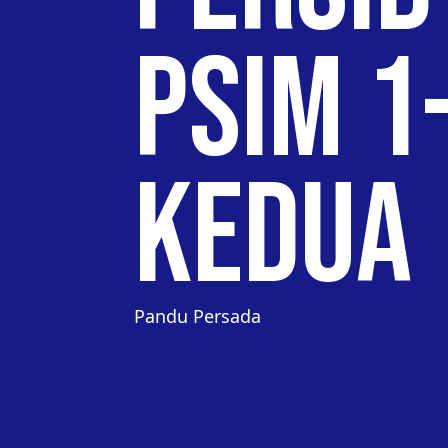
PSIM 1
Kedua
Pandu Persada