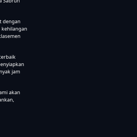
ta Sabrun
at dengan
h kehilangan
 klasemen
terbaik
 menyiapkan
nyak jam
ami akan
ankan,