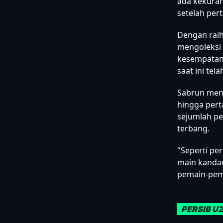
ada kekuran
setelah per
Dengan raih
mengoleksi 
kesempatan 
saat ini tel
Sabrun meng
hingga pert
sejumlah pe
terbang.
"Seperti pe
main kandan
pemain-pema
PERSIB U