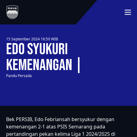
BERANDA
JADWAL
MEMBER
15 September 2024 16:50
WIB
MEDIA
Edo Syukuri
TENTANG KLUB
LAINNYA
SEJARAH
Kemenangan
HUBUNGI KAMI
PEMAIN
Pandu Persada
SYARAT DAN KETENTUAN
MITRA
KLASEMEN
Bek PERSIB, Edo Febriansah bersyukur dengan
kemenangan 2-1 atas PSIS Semarang pada
pertandingan pekan kelima Liga 1 2024/2025 di