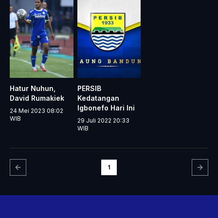
Hatur Nuhun,
PERSIB
David Rumakiek
Kedatangan
Igbonefo Hari Ini
24 Mei 2023 08:02
WIB
29 Juli 2022 20:33
WIB
1
Kembali
Se