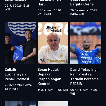
Haru
Berjuta Cerita
06 Juli 2026 13:28
WIB
05 Februari 2026
29 Desember 2025
22:01
WIB
04:14
WIB
Zulkifli
Bojan Hodak
David Tetap Ingin
Lukmansyah
Sepakati
Raih Prestasi
Resmi Promosi
Perpanjangan
Terbaik Bersama
Kontrak
PERSIB
27 Desember 2024
13:16
WIB
15 Juli 2024 13:05
WIB
06 April 2024 16:36
WIB