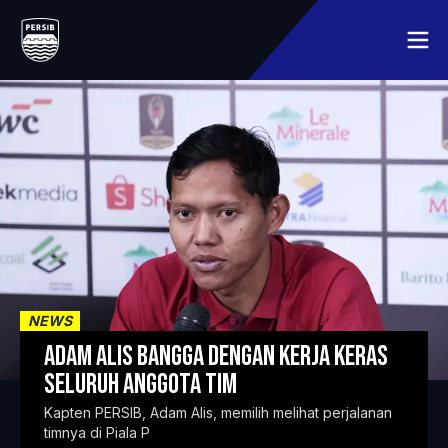
BERANDA
JADWAL
MEMBER
MEDIA
TENTANG KLUB
LAINNYA
SEJARAH
HUBUNGI KAMI
PEMAIN
SYARAT DAN KETENTUAN
MITRA
KLASEMEN
NEWS
Adam Alis Bangga dengan Kerja Keras
Seluruh Anggota Tim
Kapten PERSIB, Adam Alis, memilih melihat perjalanan
timnya di Piala P