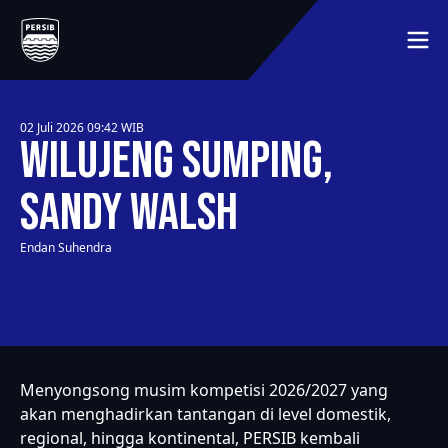
BERANDA
JADWAL
MEMBER
02 Juli 2026 09:42
WIB
MEDIA
Wilujeng Sumping,
TENTANG KLUB
LAINNYA
SEJARAH
Sandy Walsh
HUBUNGI KAMI
PEMAIN
Endan Suhendra
SYARAT DAN KETENTUAN
MITRA
KLASEMEN
Menyongsong musim kompetisi 2026/2027 yang
akan menghadirkan tantangan di level domestik,
regional, hingga kontinental, PERSIB kembali