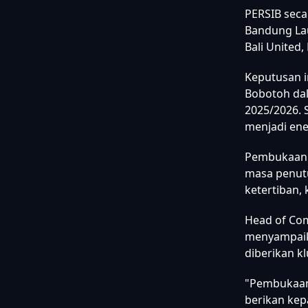
PERSIB sec
Bandung Lau
Bali United,
Keputusan i
Bobotoh dal
2025/2026. 
menjadi ene
Pembukaan k
masa penutu
ketertiban,
Head of Co
menyampaik
diberikan k
"Pembukaan 
berikan kep