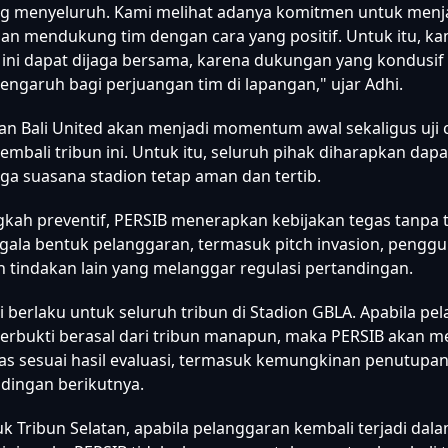
ng menyeluruh. Kami melihat adanya komitmen untuk men
dan mendukung tim dengan cara yang positif. Untuk itu, k
i dapat dijaga bersama, karena dukungan yang kondusif
engaruh bagi perjuangan tim di lapangan," ujar Adhi.
n Bali United akan menjadi momentum awal sekaligus uji 
embali tribun ini. Untuk itu, seluruh pihak diharapkan dap
a suasana stadion tetap aman dan tertib.
gkah preventif, PERSIB menerapkan kebijakan tegas tanpa t
gala bentuk pelanggaran, termasuk pitch invasion, penggu
n tindakan lain yang melanggar regulasi pertandingan.
ni berlaku untuk seluruh tribun di Stadion GBLA. Apabila pe
 terbukti berasal dari tribun manapun, maka PERSIB akan 
as sesuai hasil evaluasi, termasuk kemungkinan penutupan
dingan berikutnya.
k Tribun Selatan, apabila pelanggaran kembali terjadi dal