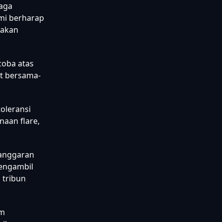
jaga
ami berharap
 akan
coba atas
at bersama-
oleransi
naan flare,
langgaran
mengambil
 tribun
am