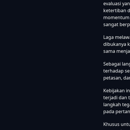
evaluasi ya
ketertiban 
momentum in
sangat berp
Laga melawa
dibukanya k
sama menjag
Sebagai lan
terhadap se
petasan, da
Kebijakan i
terjadi dan
langkah teg
pada pertan
Khusus untu