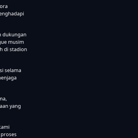
ora
menghadapi
an dukungan
ague musim
h di stadion
si selama
menjaga
ma,
aan yang
kami
 proses