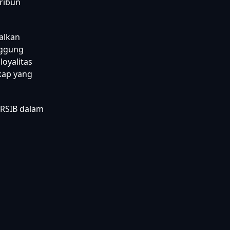
ribun
alkan
nggung
oyalitas
ikap yang
ERSIB dalam