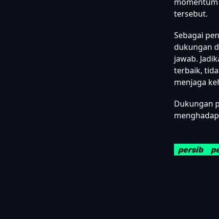
momentum in
tersebut.
Sebagai pe
dukungan di
jawab. Jadi
terbaik, tid
menjaga ke
Dukungan po
menghadapi 
persib
pe