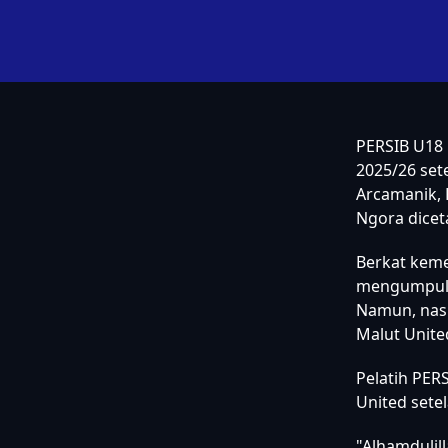
PERSIB U18 
2025/26 set
Arcamanik, 
Ngora dicet
Berkat kem
mengumpulka
Namun, nasi
Malut Unite
Pelatih PER
United sete
"Alhamdulil