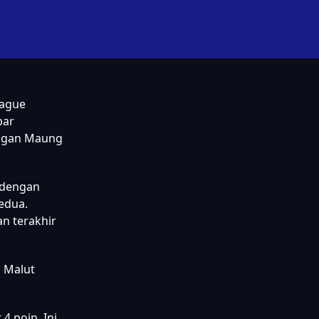
eague
bar
angan Maung
 dengan
edua.
n terakhir
 Malut
4 poin. Ini