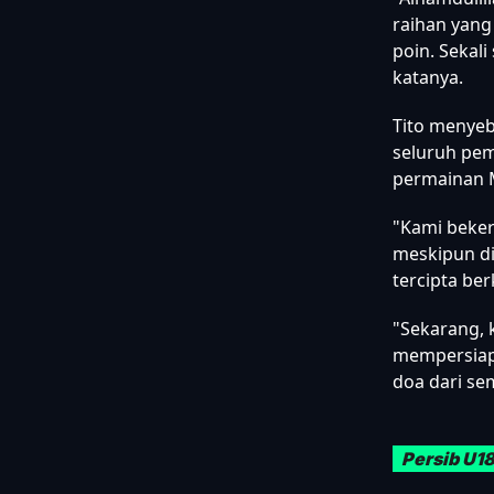
raihan yang
poin. Sekali
katanya.
Tito menyeb
seluruh pem
permainan M
"Kami beker
meskipun di
tercipta be
"Sekarang, 
mempersiapk
doa dari se
Persib U1