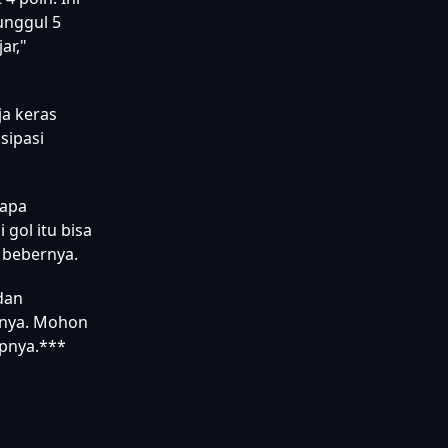
unggul 5
ar,"
ja keras
sipasi
 apa
gol itu bisa
" bebernya.
dan
irnya. Mohon
apnya.***