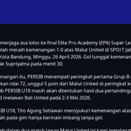
menjaga asa lolos ke final Elite Pro Academy (EPA) Super L
elah meraih kemenangan 1-0 atas Malut United di SPOrT Ja
Kota Bandung, Minggu, 26 April 2026. Gol tunggal kemen
ak Supriyatna pada menit 30.
enangan itu, PERSIB menempati peringkat pertama Grup B
n nilai 72, unggul 5 poin dari Malut United di peringkat k
b PERSIB U18 masih akan ditentukan hasil dua pertandinga
d melawan Bali United pada 2-3 Mei 2026.
SIB U18, Tito Agung Setiawan mensyukuri kemenangan atas
lah pada gim hanya bermain imbang tanpa gol.
lah dalam dua match lawan Malut United ini kami mendapat 