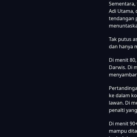
Di menit 67
Andrade So
Hariyadi da
Sementara, 
Adi Utama, 
tendangan p
menuntaskan
Tak putus a
dan hanya m
Di menit 80
Darwis. Di 
menyambarny
Pertanding
ke dalam ko
lawan. Di m