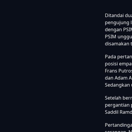
Ditandai du
pengujung l
dengan PSIM
PSIM unggul
disamakan t
Pada pertan
posisi empat
Frans Putro
dan Adam Al
Sedangkan u
Setelah ber