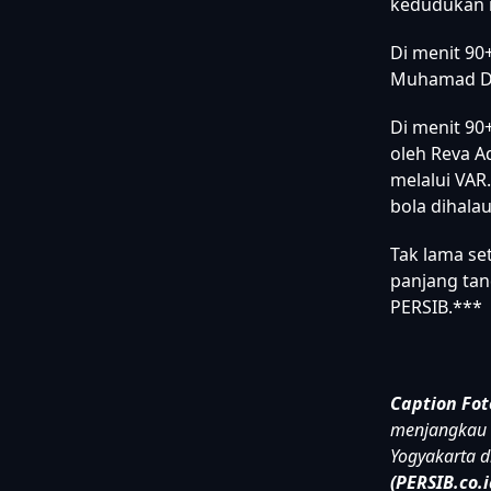
penalti yan
Di menit 90
mampu dita
kedudukan 
Di menit 9
Muhamad Di
Di menit 90
oleh Reva A
melalui VAR
bola dihalau
Tak lama se
panjang tan
PERSIB.***