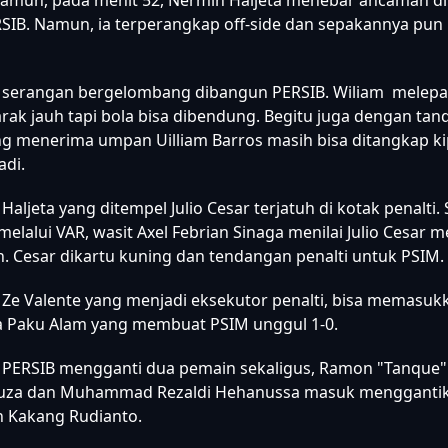
 pemain seteah jeda dengan memasukan Wiliam Marcilio m
ani yang sudah mengantongi kartu kuning.
n babak kedua pun bergulir, Pangeran Biru langsung mela
amun, pada menit 52, Nermin Haljeta menebar ancaman d
IB. Namun, ia terperangkap off-side dan sepakannya pun
, serangan bergelombang dibangun PERSIB. Wiliam melep
rak jauh tapi bola bisa dibendung. Begitu juga dengan tan
ng menerima umpan Uilliam Barros masih bisa ditangkap ki
adi.
 Haljeta yang ditempel Julio Cesar terjatuh di kotak penalti.
elalui VAR, wasit Axel Febrian Sinaga menilai Julio Cesar 
. Cesar dikartu kuning dan tendangan penalti untuk PSIM.
, Ze Valente yang menjadi eksekutor penalti, bisa memasuk
a Paku Alam yang membuat PSIM unggul 1-0.