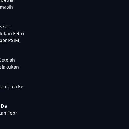
enggantikan
ncarkan
i depan
 masih
askan
dukan Febri
per PSIM,
 Setelah
melakukan
kan bola ke