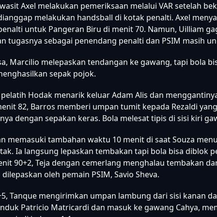
, PERSIB mengganti dua pemain sekaligus, Ramon "Tanque"
uza dan Muhammad Rezaldi Hehanussa masuk menggantik
n Kakang Rudianto.
wasit Axel melakukan pemeriksaan melalui VAR setelah be
dianggap melakukan handsball di kotak penalti. Axel meny
enalti untuk Pangeran Biru di menit 70. Namun, Uilliam ga
 tugasnya sebagai penendang penalti dan PSIM masih ung
sa, Marcilio melepaskan tendangan ke gawang, tapi bola bi
enghasilkan sepak pojok.
, pelatih Hodak menarik keluar Adam Alis dan menggantinya
menit 82, Barros memberi umpan tumit kepada Rezaldi yan
a dengan sepakan keras. Bola melesat tipis di sisi kiri g
an memasuki tambahan waktu 10 menit di saat Souza men
tak. Ia langsung lepaskan tembakan tapi bola bisa diblok 
enit 90+2, Teja dengan cemerlang menghalau tembakan dari