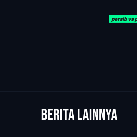
Caption Fot
menjangkau 
Yogyakarta d
(PERSIB.co.
persib vs 