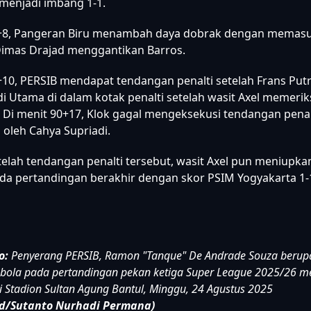
g dilepaskan oleh pemain PSIM, Savio Sheva.
+5, Tanque mengirimkan umpan lambung dari sisi kanan da
nduk Patricio Matricardi dan masuk ke gawang Cahya, m
menjadi imbang 1-1.
0+8, Pangeran Biru menambah daya dobrak dengan memas
mas Drajad menggantikan Barros.
+10, PERSIB mendapat tendangan penalti setelah Frans Putr
di Utama di dalam kotak penalti setelah wasit Axel memeri
. Di menit 90+17, Klok gagal mengeksekusi tendangan penal
 oleh Cahya Supriadi.
telah tendangan penalti tersebut, wasit Axel pun meniupkan
da pertandingan berakhir dengan skor PSIM Yogyakarta 1-