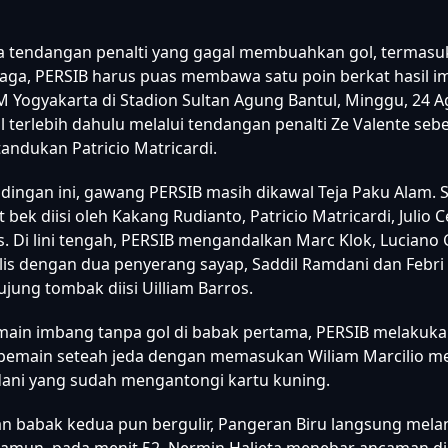
a tendangan penalti yang gagal membuahkan gol, termasuk
aga, PERSIB harus puas membawa satu poin berkat hasil i
 Yogyakarta di Stadion Sultan Agung Bantul, Minggu, 24 A
 terlebih dahulu melalui tendangan penalti Ze Valente seb
andukan Patricio Matricardi.
dingan ini, gawang PERSIB masih dikawal Teja Paku Alam. 
 bek diisi oleh Kakang Rudianto, Patricio Matricardi, Julio 
s. Di lini tengah, PERSIB mengandalkan Marc Klok, Lucian
is dengan dua penyerang sayap, Saddil Ramdani dan Febri 
jung tombak diisi Uilliam Barros.
main imbang tanpa gol di babak pertama, PERSIB melakuk