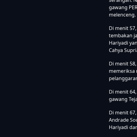
pergantian
Saddil Ramd
Pertandinga
serangan. N
gawang PERS
melenceng.
Di menit 57
tembakan ja
Hariyadi ya
Cahya Supri
Di menit 58,
memeriksa m
pelanggaran
Di menit 64
gawang Tej