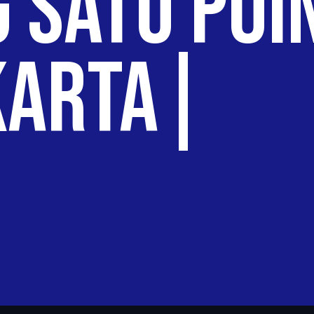
 Satu Poi
karta