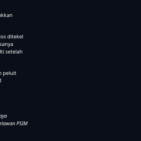
n bola
embuat
ukkan
os ditekel
ksanya
ti setelah
 peluit
1