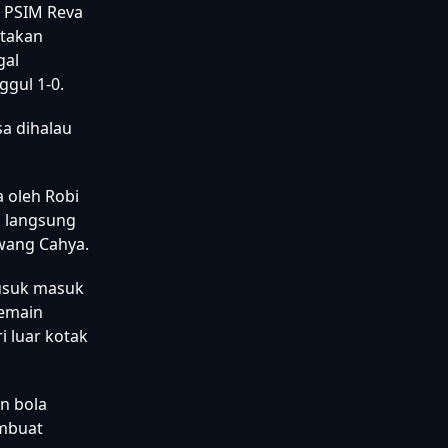
 De
an Febri
k PSIM Reva
atakan
gal
gul 1-0.
sa dihalau
 oleh Robi
g langsung
awang Cahya.
usuk masuk
pemain
 luar kotak