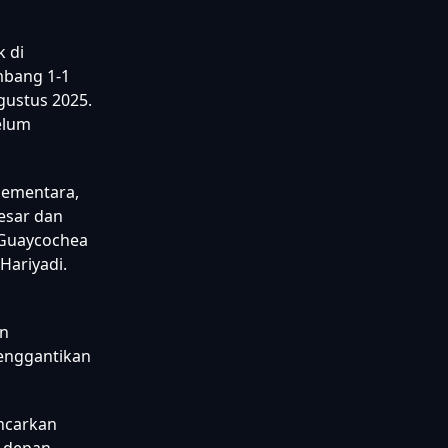
 di
mbang 1-1
gustus 2025.
elum
Sementara,
Cesar dan
o Guaycochea
Hariyadi.
an