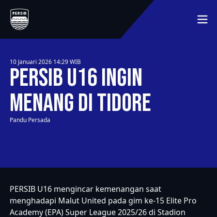
BERANDA
JADWAL
MEMBER
10 Januari 2026 14:29
WIB
MEDIA
PERSIB U16 Ingin
TENTANG KLUB
LAINNYA
SEJARAH
Menang di Tidore
HUBUNGI KAMI
PEMAIN
Pandu Persada
SYARAT DAN KETENTUAN
MITRA
KLASEMEN
PERSIB U16 mengincar kemenangan saat
menghadapi Malut United pada gim ke-15 Elite Pro
Academy (EPA) Super League 2025/26 di Stadion