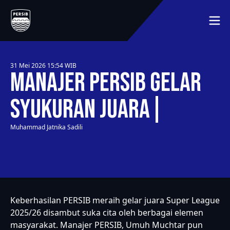
BERANDA
JADWAL
MEMBER
31 Mei 2026 15:54
WIB
MEDIA
Manajer PERSIB Gelar
TENTANG KLUB
LAINNYA
SEJARAH
Syukuran Juara
HUBUNGI KAMI
PEMAIN
Muhammad Jatnika Sadili
SYARAT DAN KETENTUAN
MITRA
KLASEMEN
Keberhasilan PERSIB meraih gelar juara Super League
2025/26 disambut suka cita oleh berbagai elemen
masyarakat. Manajer PERSIB, Umuh Muchtar pun