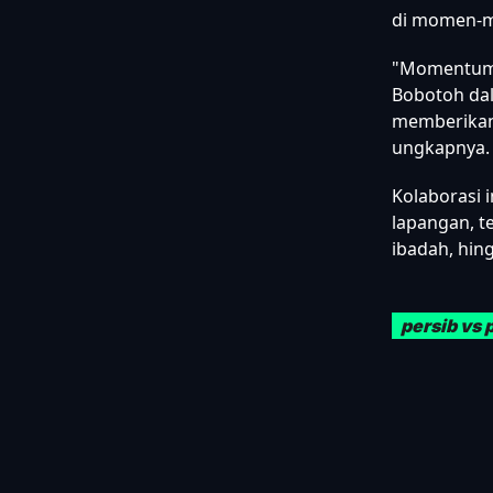
di momen-m
"Momentum R
Bobotoh dal
memberikan 
ungkapnya.
Kolaborasi 
lapangan, t
ibadah, hin
persib vs 