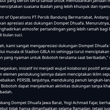
mbut yang bersih serta sandal untuk memudahkan jamaah
menciptakan suasana ibadah yang lebih khusyuk dan nyam
ent of Operations PT Persib Bandung Bermartabat, Andang 
an apresiasi atas dukungan Dompet Dhuafa. Menurutnya, 
enghadirkan atmosfer pertandingan yang lebih ramah bagi
i bulan suci.
llah, kami sangat mengapresiasi dukungan Dompet Dhuafa
lui musala di Stadion GBLA ini sehingga turut menciptakan
n yang nyaman untuk Bobotoh terutama saat beribadah," 
askan, inisiatif ini menjadi wujud kolaborasi positif antar
an elemen pendukung lainnya dalam menciptakan iklim sep
baikan. PERSIB, lanjutnya, mendukung penuh langkah-la
 Bobotoh dapat menjalankan aktivitas dukungan tanpa kha
ibadah.
bang Dompet Dhuafa Jawa Barat, Yogi Achmad Fajar, berhar
ebut tidak hanya dimanfaatkan selama Ramadan, tetapi jug