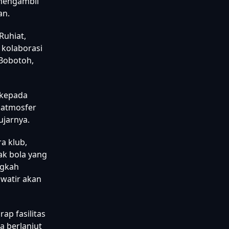
 mengambil
an.
Ruhiat,
kolaborasi
 Bobotoh,
 kepada
 atmosfer
ujarnya.
a klub,
ak bola yang
ngkah
watir akan
ap fasilitas
a berlanjut