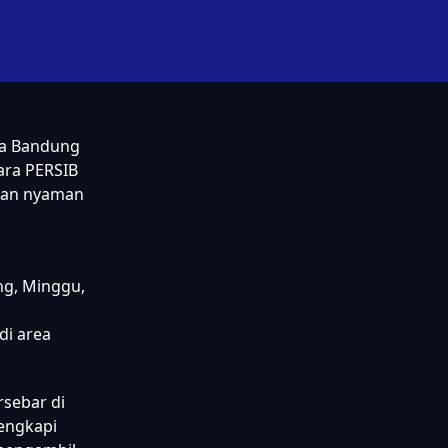
ra Bandung
tara PERSIB
 dan nyaman
ng, Minggu,
di area
sebar di
lengkapi