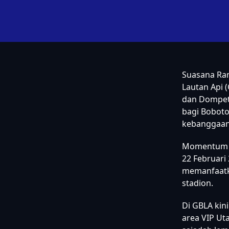
Suasana Ram
Lautan Api (
dan Dompet 
bagi Bobot
kebanggaan
Momentum in
22 Februari 
memanfaatka
stadion.
Di GBLA kin
area VIP Uta