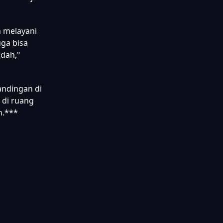
m melayani
ga bisa
adah,"
andingan di
 di ruang
n.***