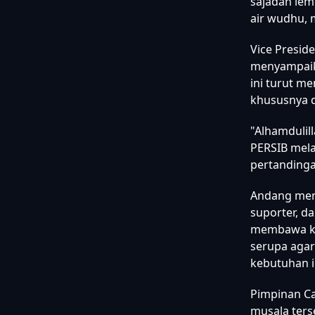
sajadah le
air wudhu, 
Vice Presid
menyampaik
ini turut m
khususnya d
"Alhamduli
PERSIB mela
pertandinga
Andang meneg
suporter, d
membawa ke
serupa agar
kebutuhan 
Pimpinan Ca
musala ters