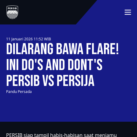
BERANDA
JADWAL
MEMBER
11 Januari 2026 11:52
WIB
MEDIA
Dilarang Bawa Flare!
TENTANG KLUB
LAINNYA
SEJARAH
Ini Do's and Dont's
HUBUNGI KAMI
PEMAIN
PERSIB vs Persija
SYARAT DAN KETENTUAN
MITRA
KLASEMEN
Pandu Persada
PERSIB siap tampil habis-habisan saat menjamu