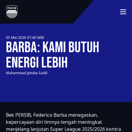
BERANDA
JADWAL
MEMBER
05 Mei 2026 07:40
WIB
MEDIA
Barba: Kami Butuh
TENTANG KLUB
LAINNYA
SEJARAH
Energi Lebih
HUBUNGI KAMI
PEMAIN
Muhammad Jatnika Sadili
SYARAT DAN KETENTUAN
MITRA
KLASEMEN
Bek PERSIB, Federico Barba menegaskan,
kepercayaan diri timnya tengah meningkat
menjelang lanjutan Super League 2025/2026 kontra